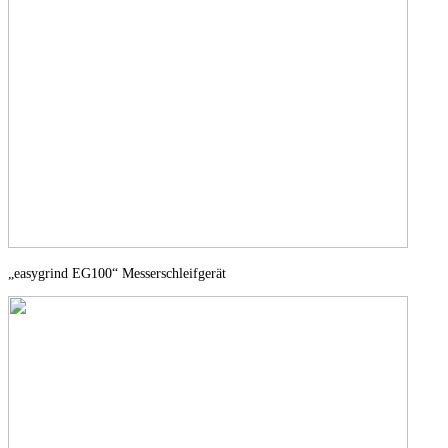
„easygrind EG100“ Messerschleifgerät