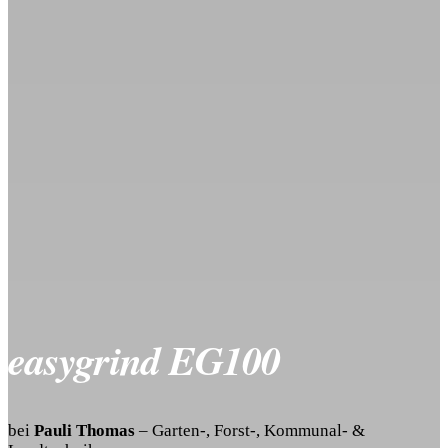
easygrind EG100
bei
Pauli Thomas
– Garten-, Forst-, Kommunal- &