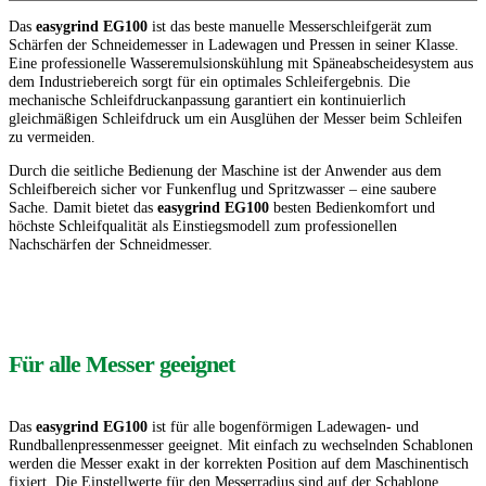
Das
easygrind EG100
ist das beste manuelle Messerschleifgerät zum
Schärfen der Schneidemesser in Ladewagen und Pressen in seiner Klasse.
Eine professionelle Wasseremulsionskühlung mit Späneabscheidesystem aus
dem Industriebereich sorgt für ein optimales Schleifergebnis.
Die
mechanische Schleifdruckanpassung garantiert ein kontinuierlich
gleichmäßigen Schleifdruck um ein Ausglühen der Messer beim Schleifen
zu vermeiden.
Durch die seitliche Bedienung der Maschine ist der Anwender aus dem
Schleifbereich sicher vor Funkenflug und Spritzwasser – eine saubere
Sache.
Damit bietet das
easygrind EG100
besten Bedienkomfort und
höchste Schleifqualität als Einstiegsmodell zum professionellen
Nachschärfen der Schneidmesser.
Für alle Messer geeignet
Das
easygrind EG100
ist für alle bogenförmigen Ladewagen- und
Rundballenpressenmesser geeignet.
Mit einfach zu wechselnden Schablonen
werden die Messer exakt in der korrekten Position auf dem Maschinentisch
fixiert.
Die Einstellwerte für den Messerradius sind auf der Schablone