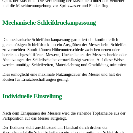
Optik der Maschine.
Die Verkleidung der Maschine schützt den Bediener
und die Maschinenumgebung vor Spritzwasser und Funkenflug.
Mechanische Schleifdruckanpassung
Die mechanische Schleifdruckanpassung garantiert ein kontinuierlich
gleichmäßigen Schleifdruck um ein Ausglühen der Messer beim Schleifen
zu vermeiden.
Somit können Höhenunterschiede zwischen neuen oder
bereits nachgeschliffenen Messern, Unebenheiten der Messerschneide oder
Abnutzungen der Schleifscheibe vernachlässigt werden.
Auf diese Weise
werden unnötige Schleifzeiten, Materialabtrag und Gratbildung minimiert.
Dies ermöglicht eine maximale Nutzungsdauer der Messer und hält die
Kosten für Ersatzbeschaffungen gering.
Individuelle Einstellung
Nach dem Einspannen des Messers wird die stehende Topfscheibe aus der
Parkposition auf das Messer aufgelegt.
Der Bediener stellt anschließend am Handrad durch drehen der
Verstellspindel die Schleifscheibe so ein, dass ein optimaler Schleifdruck